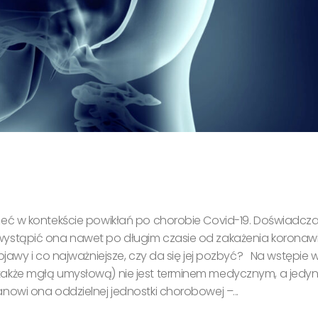
ć w kontekście powikłań po chorobie Covid-19. Doświadczaj
wystąpić ona nawet po długim czasie od zakażenia koronaw
jawy i co najważniejsze, czy da się jej pozbyć? Na wstępie 
akże mgłą umysłową) nie jest terminem medycznym, a jedyn
owi ona oddzielnej jednostki chorobowej –...