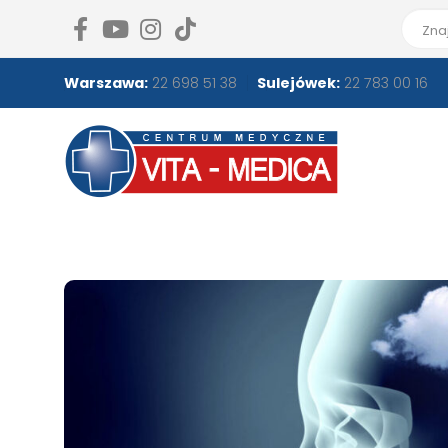
Warszawa:
22 698 51 38
Sulejówek:
22 783 00 16
Czym jest mgła mózgo