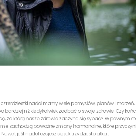
ej czterdziestki nadal mamy wiele pomysłów, planów i marzeń, 
eba bardziej niż kiedykolwiek zadbać o swoje zdrowie. Czy koń
nicę, za którą nasze zdrowie zaczyna się sypać? W pewnym s
nizmie zachodzą poważne zmiany hormonalne, które przyczyni
et jeśli nadal czujesz się jak trzydziestolatka...