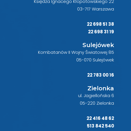
Księdza Ignacego Kłopotowskiego 22
03-717 Warszawa
22 698 51 38
22 698 31 19
Sulejówek
Kombatanów II Wojny Światowej 85
05-070 Sulejówek
22 783 00 16
Zielonka
ul. Jagiellońska 6
05-220 Zielonka
22 416 48 62
513 842 540