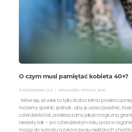
O czym musi pamiętać kobieta 40+?
10 PAŹDZIERNIKA 2021
AKTUALNOŚCI
,
ARTYKUŁY
,
BLOG
Mówi się, że wiek to tylko liczba. Mimo przekroczon
możemy spełnić, jednak... aby je urzeczywistnić, trz
czterdzieści lat, przekraczamy jakąś magiczną gra
niestety tak — po czterdziestym roku życia w orga
mogą do wzrostu ryzyka rozwoju niektórych chorób. Naw