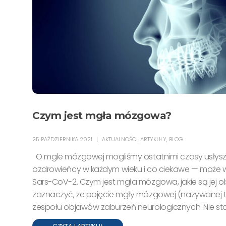
Czym jest mgła mózgowa?
25 PAŹDZIERNIKA 2021
AKTUALNOŚCI
,
ARTYKUŁY
,
BLOG
O mgle mózgowej mogliśmy ostatnimi czasy usłysze
ozdrowieńcy w każdym wieku i co ciekawe — może 
Sars-CoV-2. Czym jest mgła mózgowa, jakie są jej ob
zaznaczyć, że pojęcie mgły mózgowej (nazywanej t
zespołu objawów zaburzeń neurologicznych. Nie stan