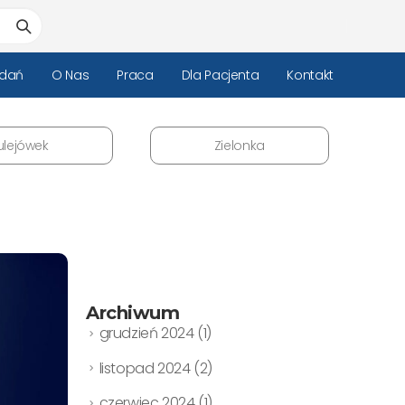
adań
O Nas
Praca
Dla Pacjenta
Kontakt
ulejówek
Zielonka
Archiwum
grudzień 2024
(1)
listopad 2024
(2)
czerwiec 2024
(1)