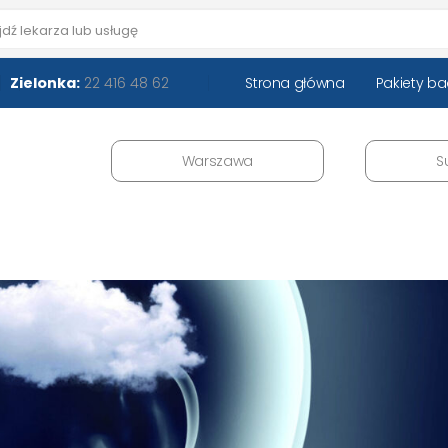
Zielonka:
22 416 48 62
Strona główna
Pakiety b
Warszawa
S
wa?