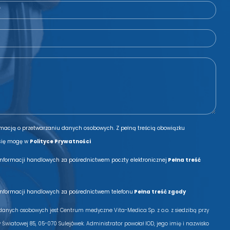
rmacją o przetwarzaniu danych osobowych. Z pełną treścią obowiązku
się mogę w
Polityce Prywatności
informacji handlowych za pośrednictwem poczty elektronicznej
Pełna treść
informacji handlowych za pośrednictwem telefonu
Pełna treść zgody
anych osobowych jest Centrum medyczne Vita-Medica Sp. z o.o. z siedzibą przy
Światowej 85, 05-070 Sulejówek. Administrator powołał IOD, jego imię i nazwisko