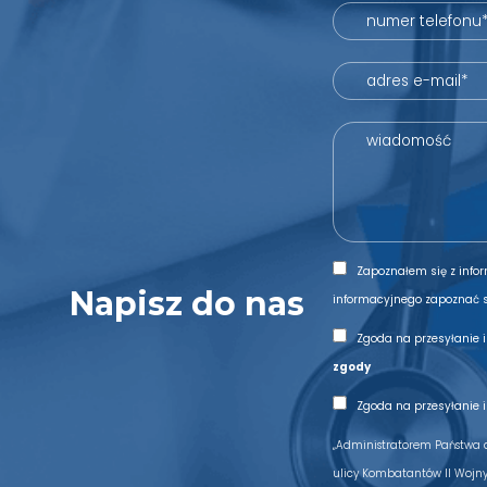
Zapoznałem się z info
Napisz do nas
informacyjnego zapoznać 
Zgoda na przesyłanie 
zgody
Zgoda na przesyłanie 
„Administratorem Państwa d
ulicy Kombatantów II Wojny 